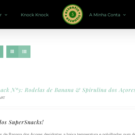
r
Knock Knock
A Minha Conta
ack Nº3: Rodelas de Banana & Spirulina dos Açore
 VAT
dos SuperSnacks!
as de Banana dos Açores desidratas a baixa temperatura e polvilhadas num d