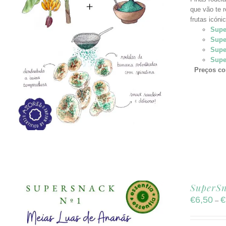
que vão te 
frutas icón
Supe
Supe
Supe
Supe
Preços co
SuperSn
€
6,50
€
–