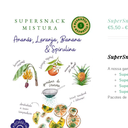
SuperSn
€
5,50
€
–
SuperSn
A nossa gam
Supe
Supe
Supe
Supe
Pacotes de 