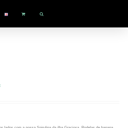
s
os lados com a nossa Spirulina da ilha Graciosa. Rodelas de banana,