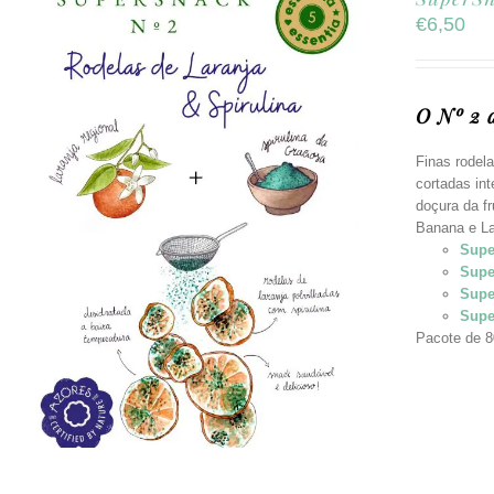
€
6,50
O Nº 2 
Finas rodela
cortadas in
doçura da f
Banana e La
Supe
Supe
Supe
Supe
Pacote de 8