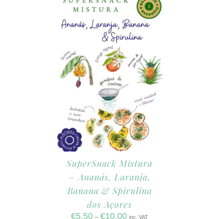
SuperSnack Mistura
– Ananás, Laranja,
Banana & Spirulina
dos Açores
€
5,50
€
10,00
–
inc. VAT