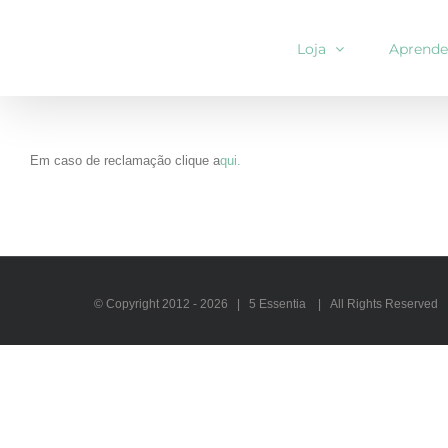
Skip
to
Loja
Aprende
content
Em caso de reclamação clique a
qui.
© Copyright 2012 -
2026 | 5 Essentia | All Rights Reserved