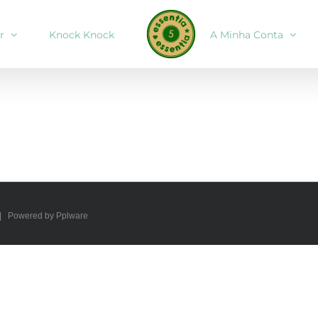
r
Knock Knock
A Minha Conta
 | Powered by Pplware