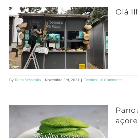
Olá I
Ilha Gracio
na Praça cen
By
Team 5essentia
|
Novembro 3rd, 2021
|
Eventos
|
0 Comments
Panqu
açore
Panquecas de