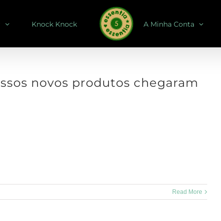
r
Knock Knock
A Minha Conta
ssos novos produtos chegaram
ovos produtos estão ONLINE , já os conheces a todos 🌱 3 Super Mix
deias para variar o teu [...]
Read More