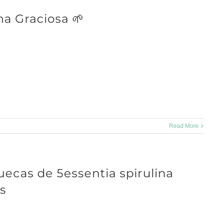
lha Graciosa 🌱
sa, já sabem onde nos encontrar? Estamos todas as manhãs da semana,
tral de Santa Cruz da Graciosa com os [...]
Read More
ecas de 5essentia spirulina
s
 5essentia spirulina açores Panquecas de Spirulina dos Açores da Ilha