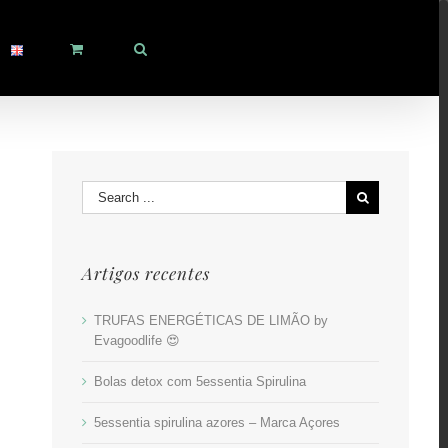
Search
for:
Artigos recentes
TRUFAS ENERGÉTICAS DE LIMÃO by
Evagoodlife 😍
Bolas detox com 5essentia Spirulina
5essentia spirulina azores – Marca Açores