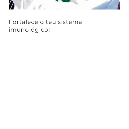
Fortalece o teu sistema
imunológico!
Fortaleça seu sistema imunológico!
Especialmente graças à ficocianina, um pigmento azul natural
muito raro (presente apenas em algumas cianobactérias como a
Spirulina) que estimula o sistema imunológico e tem ação
antioxidante.
A combinação da ficocianina com todos os outros nutrientes
naturalmente presentes na Spirulina promove o funcionamento
adequado e estimula o metabolismo.
A Spirulina da 5essentia Açores é um alimento 100% natural,
completo e saudável
São as nossas escolhas diárias que constroem o nosso futuro 💚