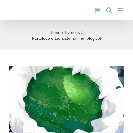
Skip
to
content
Home
/
Eventos
/
Fortalece o teu sistema imunológico!
View
Larger
Image