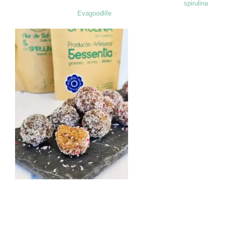
Que tal umas Trufas energéticas de limão com 5essentia
spirulina
azores? Uma receita
Evagoodlife
! 😍
Aqui vai:
Ingredientes:
– 100g amêndoas tostadas