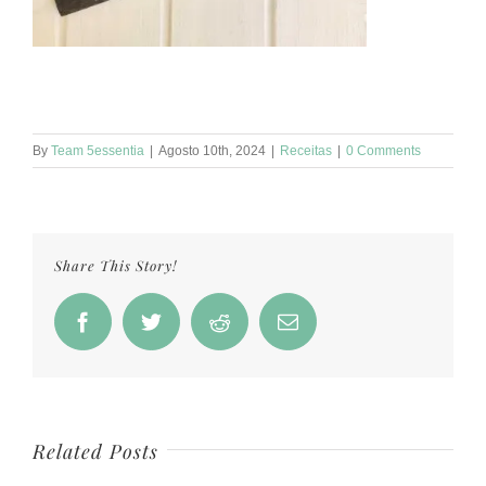
São as nossas escolhas diárias que constroem o nosso futuro!⠀
💚
By
Team 5essentia
|
Agosto 10th, 2024
|
Receitas
|
0 Comments
Share This Story!
Facebook
Twitter
Reddit
Email
Related Posts