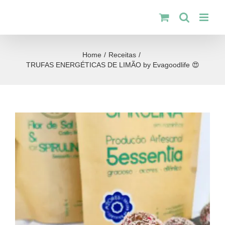
Skip
to
content
Home
/
Receitas
/
TRUFAS ENERGÉTICAS DE LIMÃO by Evagoodlife 😍
View
Larger
Image