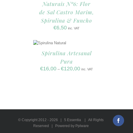
Naturais Nº6: Flor
de Sal Castro Marim,
Spirulina & Funcho
€
6,50
inc. VAT
Spirulina Artesanal
Pura
€
16,00
€
120,00
–
inc. VAT
© Copyright 2012 -
2026 | 5 Essentia | All Rights
Faceb
Reserved | Powered by Pplware