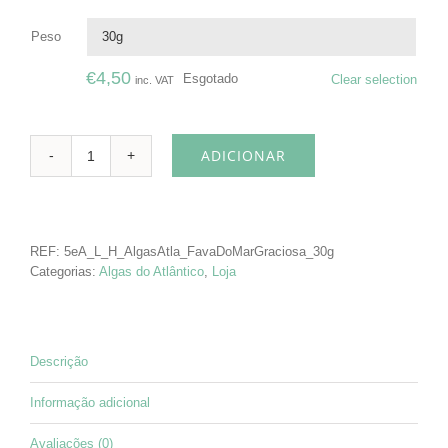
Peso

€
4,50
Esgotado
Clear selection
inc. VAT
ADICIONAR
Quantidade
de
Fava
do
Mar
REF:
5eA_L_H_AlgasAtla_FavaDoMarGraciosa_30g
Categorias:
Algas do Atlântico
,
Loja
Descrição
Informação adicional
Avaliações (0)